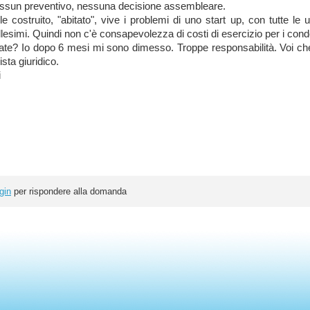
sun preventiv
o, nessuna decisione
assemblea
re.
le
costruito
, "abitato"
, vive i problemi di uno start up, con tutte le 
llesimi
. Quindi non c'è consapevo
lezza di costi di esercizio
per i cond
ate? Io dopo 6 mesi mi sono dimesso. Troppe responsab
ilità. Voi c
ista giuridico
.
i
gin
per rispondere alla domanda