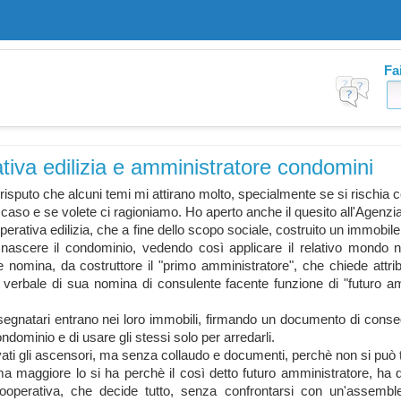
Fa
iva edilizia e amministratore condomini
 risputo che alcuni temi mi attirano molto, specialme
nte se si rischia 
 caso e se volete ci ragioniam
o. Ho aperto anche il quesito all'Agenz
i
perati
va edilizia,
che a fine dello scopo sociale, costruito
un immobile
nascere il condomini
o, vedendo così applicare
il relativo mondo 
 e nomina, da costrutto
re il "primo amministr
atore", che chiede attri
l verbale di sua nomina di consulent
e facente funzione di "futuro a
ssegnata
ri entrano nei loro immobili,
firmando un documento
di conse
condomini
o e di usare gli stessi solo per arredarli
.
ati gli ascensori
, ma senza collaudo e documenti
, perchè non si può 
ma maggiore lo si ha perchè il così detto futuro amministr
atore, ha 
ooperati
va, che decide tutto, senza confronta
rsi con un'assemb
l