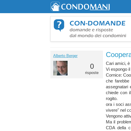
Cooperat
Alberto Berger
Cari amici, è
0
Vi espongo il
risposte
Cornice: Coo
che farebbe 
assegnata
ri
chiede con i
rogito.
ora i soci a
vivere" nel 
Vengono attiv
Ma il proble
CDA della c