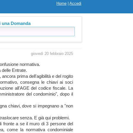
Home
|
Accedi
i una Domanda
giovedì 20 febbraio 2025
confusion
e normativa
.
a delle Entrate.
,
ancora prima dell'agib
ilità e del rogito
normativo
, consegna le chiavi ai soci
buzi
one all'AGE del codice fiscale. La
mministr
atore del condomini
o", dopo il
gna chiavi, dove si impegnano
a "non
traslocar
e senza. E già qui problemi.
di fronte a se il muro di 3 persone del
ea, come la normativa
condomini
ale