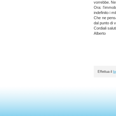
vorrebbe.
Nes
Ora: l'immob
indefinit
o i mi
Che ne pens
dal punto di v
Cordiali salut
Alberto
Effettua il
lo