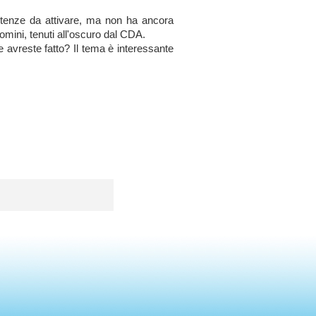
utenze da attivare,
ma non ha ancora
omini
, tenuti all'oscur
o dal CDA.
he avreste fatto? Il tema è interessa
nte